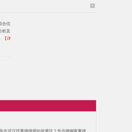
+
综合信
分析及
.
【详
26年在武汉找离婚律师如何避坑？专业婚姻家事律